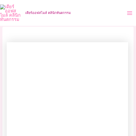
Skip
Ma
to
เดียร์ออฟสไมล์ คลินิกทันตกรรม
Me
content