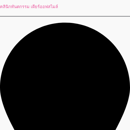
คลินิกทันตกรรม เดียร์ออฟสไมล์